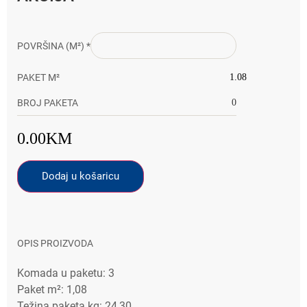
POVRŠINA (M²)
*
PAKET M²
0
BROJ PAKETA
0.00
KM
Dodaj u košaricu
OPIS PROIZVODA
Komada u paketu: 3
Paket m²: 1,08
Težina paketa kg: 24,30