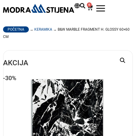
0
POČETNA
→
KERAMIKA
→ B&W MARBLE FRAGMENT H. GLOSSY 60×60
CM
AKCIJA
-30%