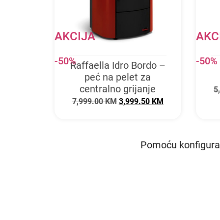
AKCIJA
AKC
-50%
-50%
Raffaella Idro Bordo –
peć na pelet za
centralno grijanje
5
7,999.00
KM
3,999.50
KM
Pomoću konfigurat