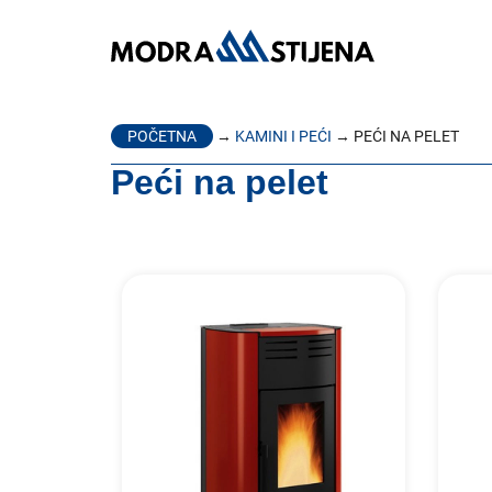
POČETNA
→
KAMINI I PEĆI
→ PEĆI NA PELET
Peći na pelet